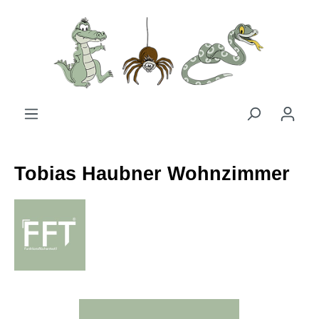
Zum Hauptinhalt springen
Tobias Haubner Wohnzimmer
Bildergalerie überspringen