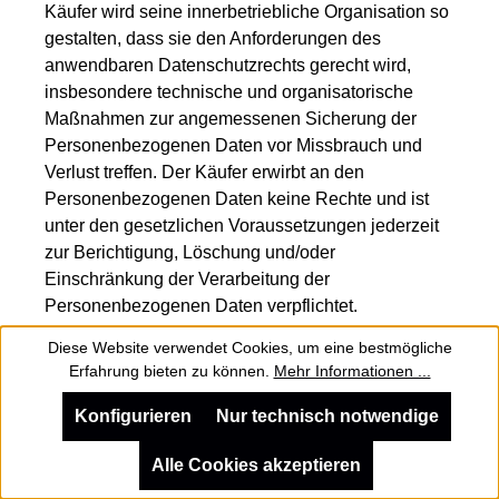
Käufer wird seine innerbetriebliche Organisation so
gestalten, dass sie den Anforderungen des
anwendbaren Datenschutzrechts gerecht wird,
insbesondere technische und organisatorische
Maßnahmen zur angemessenen Sicherung der
Personenbezogenen Daten vor Missbrauch und
Verlust treffen. Der Käufer erwirbt an den
Personenbezogenen Daten keine Rechte und ist
unter den gesetzlichen Voraussetzungen jederzeit
zur Berichtigung, Löschung und/oder
Einschränkung der Verarbeitung der
Personenbezogenen Daten verpflichtet.
Zurückbehaltungsrechte in Bezug auf
Diese Website verwendet Cookies, um eine bestmögliche
Personenbezogene Daten sind ausgeschlossen.
Erfahrung bieten zu können.
Mehr Informationen ...
Zusätzlich zu seinen gesetzlichen Verpflichtungen
unterrichtet der Käufer FFT unverzüglich,
Konfigurieren
Nur technisch notwendige
spätestens innerhalb von 24 Stunden, über eine
Alle Cookies akzeptieren
Verletzung des Schutzes Personenbezogener
Daten, insbesondere bei Verlust. Bei Beendigung