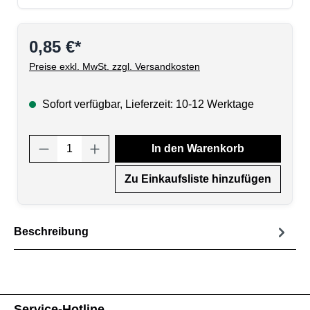
0,85 €*
Preise exkl. MwSt. zzgl. Versandkosten
Sofort verfügbar, Lieferzeit: 10-12 Werktage
Produkt Anzahl: Gib den gewünschten Wert
In den Warenkorb
Zu Einkaufsliste hinzufügen
Beschreibung
Service-Hotline