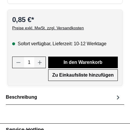
0,85 €*
Preise exkl. MwSt. zzgl. Versandkosten
Sofort verfügbar, Lieferzeit: 10-12 Werktage
Produkt Anzahl: Gib den gewünschten Wert
In den Warenkorb
Zu Einkaufsliste hinzufügen
Beschreibung
Service-Hotline