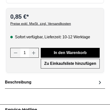
0,85 €*
Preise exkl. MwSt. zzgl. Versandkosten
Sofort verfügbar, Lieferzeit: 10-12 Werktage
Produkt Anzahl: Gib den gewünschten Wert
In den Warenkorb
Zu Einkaufsliste hinzufügen
Beschreibung
Service-Hotline