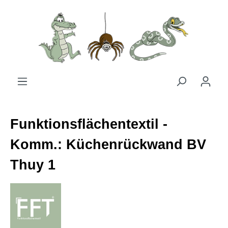
Zum Hauptinhalt springen
Funktionsflächentextil -
Komm.: Küchenrückwand BV
Thuy 1