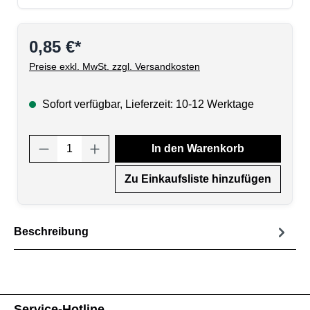
0,85 €*
Preise exkl. MwSt. zzgl. Versandkosten
Sofort verfügbar, Lieferzeit: 10-12 Werktage
Produkt Anzahl: Gib den gewünschten Wert
In den Warenkorb
Zu Einkaufsliste hinzufügen
Beschreibung
Service-Hotline