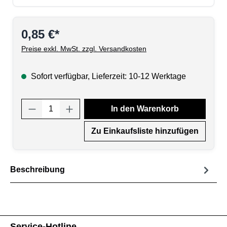
0,85 €*
Preise exkl. MwSt. zzgl. Versandkosten
Sofort verfügbar, Lieferzeit: 10-12 Werktage
Produkt Anzahl: Gib den gewünschten Wert
In den Warenkorb
Zu Einkaufsliste hinzufügen
Beschreibung
Service-Hotline