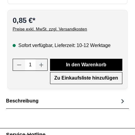
0,85 €*
Preise exkl. MwSt. zzgl. Versandkosten
Sofort verfügbar, Lieferzeit: 10-12 Werktage
Produkt Anzahl: Gib den gewünschten Wert
In den Warenkorb
Zu Einkaufsliste hinzufügen
Beschreibung
Service-Hotline