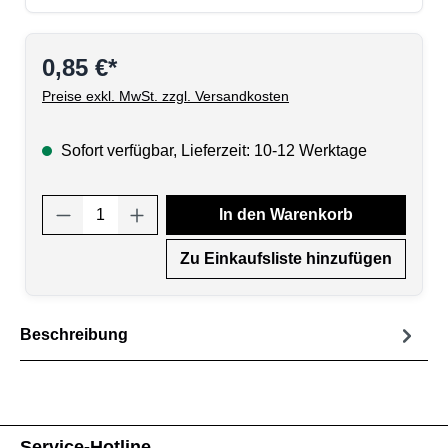
0,85 €*
Preise exkl. MwSt. zzgl. Versandkosten
Sofort verfügbar, Lieferzeit: 10-12 Werktage
Produkt Anzahl: Gib den gewünschten Wert
In den Warenkorb
Zu Einkaufsliste hinzufügen
Beschreibung
Service-Hotline