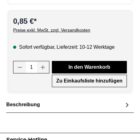
0,85 €*
Preise exkl. MwSt. zzgl. Versandkosten
Sofort verfügbar, Lieferzeit: 10-12 Werktage
Produkt Anzahl: Gib den gewünschten Wert
In den Warenkorb
Zu Einkaufsliste hinzufügen
Beschreibung
Service-Hotline