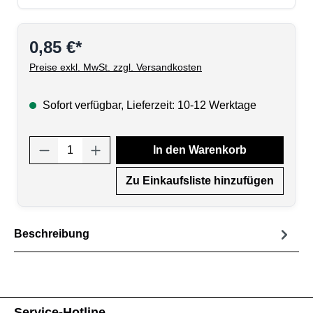
0,85 €*
Preise exkl. MwSt. zzgl. Versandkosten
Sofort verfügbar, Lieferzeit: 10-12 Werktage
Produkt Anzahl: Gib den gewünschten Wert
In den Warenkorb
Zu Einkaufsliste hinzufügen
Beschreibung
Service-Hotline