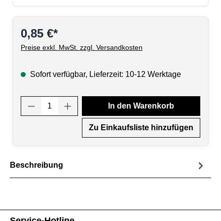
0,85 €*
Preise exkl. MwSt. zzgl. Versandkosten
Sofort verfügbar, Lieferzeit: 10-12 Werktage
Produkt Anzahl: Gib den gewünschten Wert
In den Warenkorb
Zu Einkaufsliste hinzufügen
Beschreibung
Service-Hotline