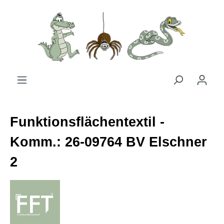
Zum Hauptinhalt springen
Funktionsflächentextil -
Komm.: 26-09764 BV Elschner
2