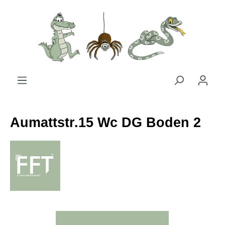
Zum Hauptinhalt springen
Aumattstr.15 Wc DG Boden 2
Bildergalerie überspringen